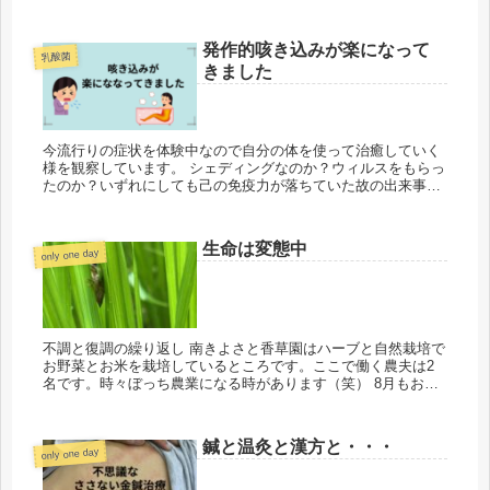
日時間外受付の病院へ行くことがあり、その時に医者から伝え
られたので衝撃...
発作的咳き込みが楽になって
乳酸菌
きました
今流行りの症状を体験中なので自分の体を使って治癒していく
様を観察しています。 シェディングなのか？ウィルスをもらっ
たのか？いずれにしても己の免疫力が落ちていた故の出来事。
改めて肉体の不思議を実感しています。 漢方と乳酸菌液 ここ
最近の風邪や...
生命は変態中
only one day
不調と復調の繰り返し 南きよさと香草園はハーブと自然栽培で
お野菜とお米を栽培しているところです。ここで働く農夫は2
名です。時々ぼっち農業になる時があります（笑） 8月もお盆
を過ぎ後半になった頃、農夫2名、ダウンしました。同時に倒
れるってね・...
鍼と温灸と漢方と・・・
only one day