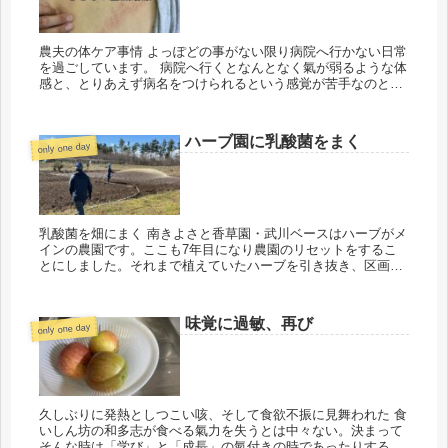
農夫の体ケア事情 よっぽどの事がない限り病院へ行かない日常
を過ごしています。 病院へ行くとなんとなく氣が弱るような体
感と、とりあえず病名をつけられるという感覚が苦手なのと、
待ち時間が長いという理由。 農繁期は田んぼと畑の両方の労働
で無茶振り...
ハーブ園に乳酸菌をまく
only one day
乳酸菌を畑にまく 南きよさと香草園・武川ベースはハーブがメ
インの農園です。ここも7年目になり農園のリセットをするこ
とにしました。それまで植えていたハーブを引き抜き、区画整
備のため、通路に張り巡らせていた防草シートを剥がす作業か
ら始まります。...
味覚に過敏、再び
only one day
久しぶりに発熱としつこい咳、そして食欲不振に見舞われた 食
いしん坊の和多志が食べる氣力を失うとは中々ない。決まって
そんな時は「学び」と「成長」の氣付きの時であったりする。